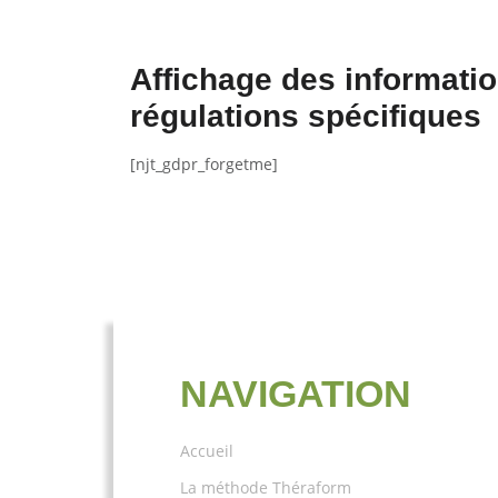
Affichage des informati
régulations spécifiques
[njt_gdpr_forgetme]
NAVIGATION
Accueil
La méthode Théraform