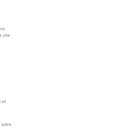
ous
e site
 et
s
 votre