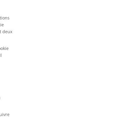
tions
ie
nt deux
ookie
l
u
uivre